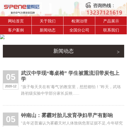
网站首页
关于我们
检测治理
产品展示
客户案例
新闻动态
全国分公司
联系我们
新闻动态
武汉中学现“毒桌椅” 学生被熏流泪带炭包上
05
学
2020-12
“孩子每天关在有‘毒气’的教室里，想想都怕！”昨天，武珞
路初级实验中学部分家长反映......
钟南山：雾霾对胎儿发育孕妇早产有影响
05
“去年还普遍认为雾霾天对人体致病危害证据不足,今年研究