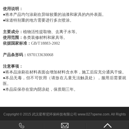
使用说明：
●
将本产品均匀涂刷在异味较重的油漆和家具的内外表面。
●
味道特别重的地方需要进行多次喷涂。
主要成分：
植物活性提取物、
去离子水等
。
使用范围：
各类装修材料和家具等。
依据国家标准：
GB/T18883-2002
产品条形码：
6970133630068
注意事项：
●
将
本品涂刷在材料表面会增加材料含水率，施工后应充分通风干燥。
●
本品无毒，但不可饮用（请放在儿童无法触及处）
，服用后需要就
医
。
●
本品应保存在室内阴凉处
，
保质期
三
年。
Copyright © 2015 武汉星帮尼环保科技有限公司 www.027spene.com. All Rights