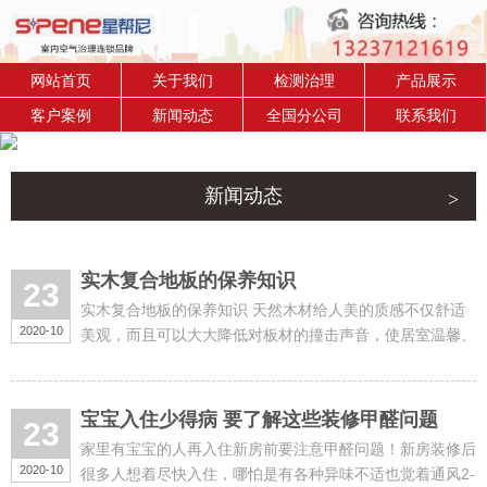
网站首页
关于我们
检测治理
产品展示
客户案例
新闻动态
全国分公司
联系我们
新闻动态
实木复合地板的保养知识
23
实木复合地板的保养知识 天然木材给人美的质感不仅舒适
2020-10
美观，而且可以大大降低对板材的撞击声音，使居室温馨、
宁静......
宝宝入住少得病 要了解这些装修甲醛问题
23
家里有宝宝的人再入住新房前要注意甲醛问题！新房装修后
2020-10
很多人想着尽快入住，哪怕是有各种异味不适也觉着通风2-