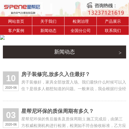
网站首页
关于我们
检测治理
产品展示
客户案例
新闻动态
全国分公司
联系我们
新闻动态
房子装修完,放多久入住最好？
10
房子装修好，家具全部放置入场。我们最快什么时候可以入
2020-06
住？是很多人都想知道的问题。一般来说，我会根据行业经
验告诉大家：通风良好的情况下，不做专业处理最起码闲置
半年。有害气......
星帮尼环保的质保周期有多久？
03
星帮尼环保的售后服务及质保周期;1.施工完成后，由第三
2020-06
方权威检测机构进行检测，检测如不符合验收标准，乙方应