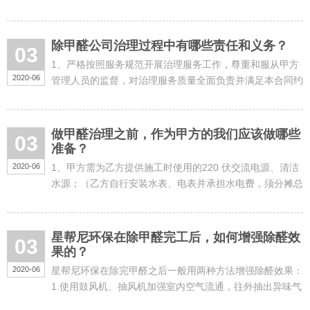
按甲方要求，在甲方指定时限内承担重新施工责任，施工直
至达标为止。甲......
除甲醛公司治理过程中有哪些责任和义务？
03
1、严格按照服务规范开展治理服务工作，尊重和服从甲方
2020-06
管理人员的监督，对治理服务质量全面负责并满足本合同约
定治理目标、达到优良等级以上。2、强化治理服务人员队
伍的安全......
做甲醛治理之前，作为甲方的我们应该做哪些
03
准备？
2020-06
1、甲方需为乙方提供施工时使用的220 伏交流电源、清洁
水源；（乙方自行安装水表、电表并承担水电费，须分摊总
表线路损耗，在完工后及时拆除），甲方负责垃圾集中到指
定堆放点后的外运......
星帮尼环保在除甲醛完工后，如何增强除醛效
03
果的？
2020-06
星帮尼环保在除完甲醛之后一般用两种方法增强除醛效果：
1.使用鼓风机、抽风机加强室内空气流通，往外抽出异味气
体。轴流风机又叫侧流鼓风机、离心鼓风机、小型鼓风机，