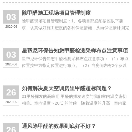
是一种吹气......
除甲醛施工现场项目管理制度
03
除甲醛现场项目管理制度：1、各项目部必须按照以下要
2020-06
求，认真做好施工进度的各种保证措施，从而保证按计划完
成施工任务：认真做好工程的统筹、计划工作，科学组织，
合理安排，编制施工进......
星帮尼环保告知您甲醛检测采样布点注意事项
03
星帮尼环保告知您甲醛检测采样布点注意事项： （1）布点
2020-06
位置按甲方指定位置进行布点。 （2）当房间内有2个及以
上检测点时，应采用对角线、斜线、梅花状......
如何解决夏天空调房里甲醛超标问题？
26
01甲醛挥发的高峰期 甲醛的挥发速度与我们室内温度密切
2020-05
相关。室内温度＞20℃ 的时候，随着温度的升高，室内家
具、地板、装修材料中的甲醛更加容易挥发出来，速度更
快。 甲醛的挥......
通风除甲醛的效果到底好不好？
26